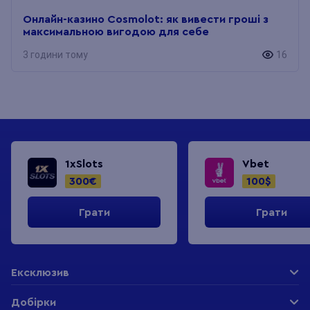
Онлайн-казино Cosmolot: як вивести гроші з
максимальною вигодою для себе
3 години тому
16
1xSlots
Vbet
300€
100$
Грати
Грати
Ексклюзив
Добірки
Казино