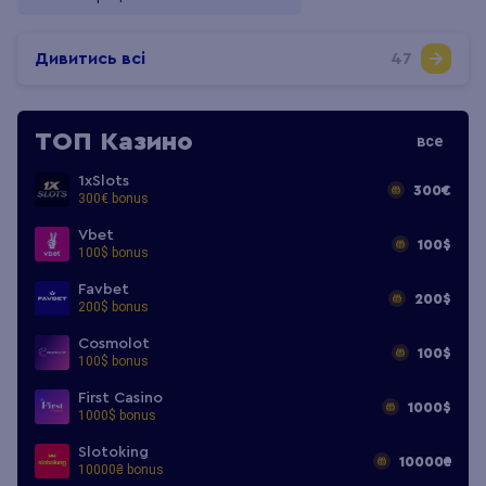
Дивитись всі
47
ТОП Казино
все
1xSlots
300€
300€ bonus
Vbet
100$
100$ bonus
Favbet
200$
200$ bonus
Cosmolot
100$
100$ bonus
First Casino
1000$
1000$ bonus
Slotoking
10000₴
10000₴ bonus