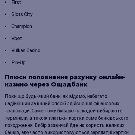
First
Slots City
Champion
Vbet
Vulkan Casino
Pin-Up
Плюси поповнення рахунку онлайн-
казино через Ощадбанк
Поки що будь-який банк, як відомо, набагато
надійніший за інший спосіб здійснення фінансових
транзакцій. Саме тому більшість людей вибирають
термінали, а також платіжні картки саме банківського
походження. Вибір зазвичай йде на користь великих
банків, але часто використовуються зарплатні картки