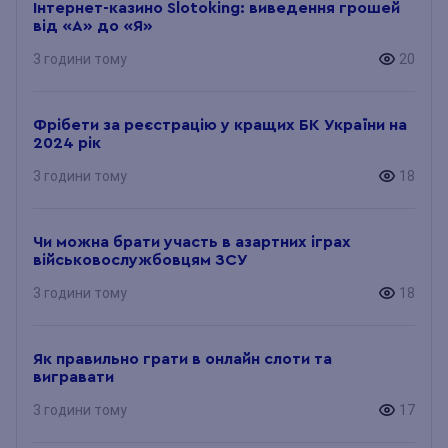
Інтернет-казино Slotoking: виведення грошей
від «А» до «Я»
3 години тому
20
Фрібети за реєстрацію у кращих БК України на
2024 рік
3 години тому
18
Чи можна брати участь в азартних іграх
військовослужбовцям ЗСУ
3 години тому
18
Як правильно грати в онлайн слоти та
вигравати
3 години тому
17