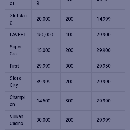
ot
9
Slotokin
20,000
200
14,999
g
FAVBET
150,000
100
29,900
Super
15,000
200
29,900
Gra
First
29,999
300
29,950
Slots
49,999
200
29,990
City
Champi
14,500
300
29,990
on
Vulkan
30,000
200
29,999
Casino