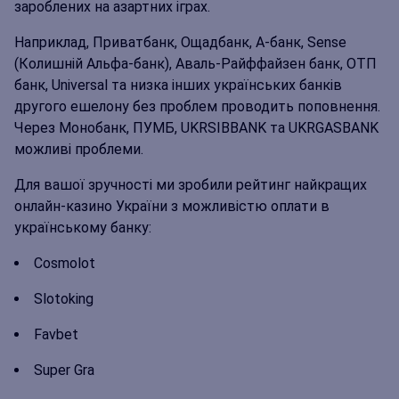
зароблених на азартних іграх.
Наприклад, Приватбанк, Ощадбанк, A-банк, Sense
(Колишній Альфа-банк), Аваль-Райффайзен банк, ОТП
банк, Universal та низка інших українських банків
другого ешелону без проблем проводить поповнення.
Через Монобанк, ПУМБ, UKRSIBBANK та UKRGASBANK
можливі проблеми.
Для вашої зручності ми зробили рейтинг найкращих
онлайн-казино України з можливістю оплати в
українському банку:
Cosmolot
Slotoking
Favbet
Super Gra