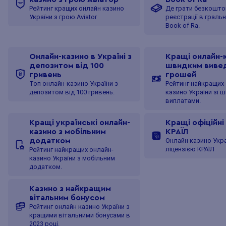
Рейтинг кращих онлайн казино
Де грати безкошто
України з грою Aviator
реєстрації в граль
Book of Ra.
Онлайн-казино в Україні з
Кращі онлайн-к
депозитом від 100
швидким виве
гривень
грошей
Топ онлайн-казино України з
Рейтинг найкращих
депозитом від 100 гривень.
казино України зі 
виплатами.
Кращі українські онлайн-
Кращі офіційні
казино з мобільним
КРАЇЛ
додатком
Онлайн казино Укра
ліцензією КРАЇЛ
Рейтинг найкращих онлайн-
казино України з мобільним
додатком.
Казино з найкращим
вітальним бонусом
Рейтинг онлайн казино України з
кращими вітальними бонусами в
2023 році.