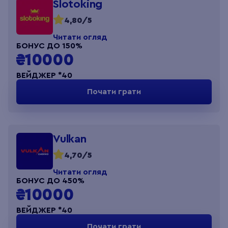
Slotoking
4,80/5
Читати огляд
БОНУС ДО 150%
₴10000
ВЕЙДЖЕР *40
Почати грати
Vulkan
4,70/5
Читати огляд
БОНУС ДО 450%
₴10000
ВЕЙДЖЕР *40
Почати грати