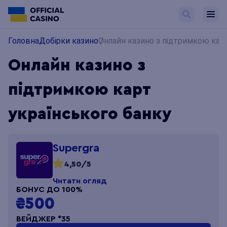
Головна
Добірки казино
Онлайн казино з підтримкою карт
Онлайн казино з
підтримкою карт
українського банку
Supergra
4,50/5
Читати огляд
БОНУС ДО 100%
₴500
ВЕЙДЖЕР *35