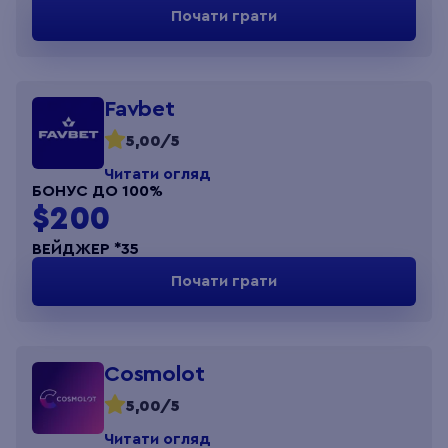
Почати грати
Favbet
5,00/5
Читати огляд
БОНУС ДО 100%
$200
ВЕЙДЖЕР *35
Почати грати
Cosmolot
5,00/5
Читати огляд