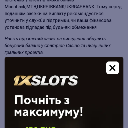
Monobank,MTB,UKRSIBBANK,UKRGASBANK. Тому перед
поданням заявки на виплату рекомендується
уточнити у служби підтримки, чи ваша фінансова
установа підпадає під будь-які обмеження.
Навіть відхилений запит на виведення обнулить
бонусний баланс у Champion Casino та низці інших
гральних проектів.
Як результат, спроба виведення через ПУМБ може
призвести до анулювання всіх коштів, отриманих на
недавніх призових акціях. Втім, важлива не лише
назва бренду, а й спосіб виведення грошей. Якщо
платіжна система VISA просто викликає більш
тривале проведення транзакції (до 6 діб), то виплата
картки MasterCard взагалі не пройде. Така ситуація є
характерною для проекту VBET.
Параметри виведення грошей до