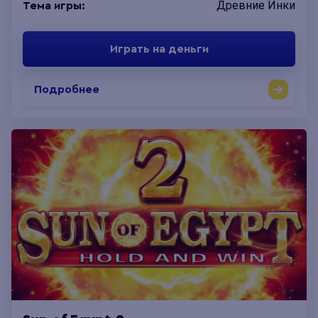
Тема игры:
Древние Инки
Играть на деньги
Подробнее