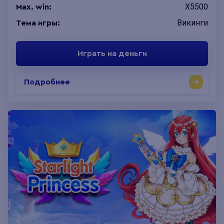
Max. win:
X5500
Тема игры:
Викинги
Играть на деньги
Подробнее