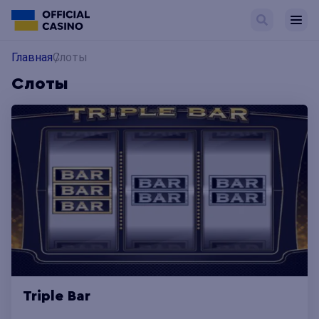
Главная
Слоты
Слоты
Triple Bar