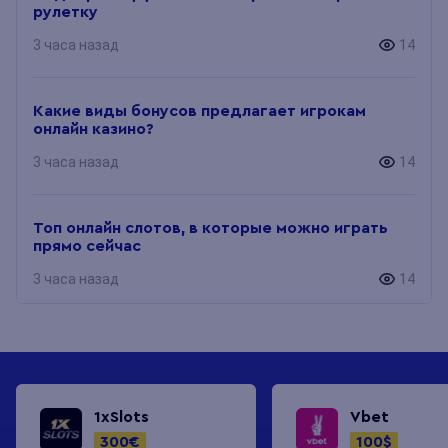
рулетку
3 часа назад
14
Какие виды бонусов предлагает игрокам
онлайн казино?
3 часа назад
14
Топ онлайн слотов, в которые можно играть
прямо сейчас
3 часа назад
14
1xSlots
Vbet
300€
100$