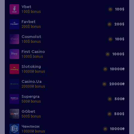
Vbet
100$
100$ bonus
Favbet
200$
200$ bonus
Cosmolot
100$
100$ bonus
First Casino
1000$
1000$ bonus
Slotoking
10000₴
10000₴ bonus
Casino.Ua
20000₴
20000₴ bonus
Supergra
500₴
500₴ bonus
GGbet
500$
500$ bonus
Чемпион
10000₴
10000₴ bonus