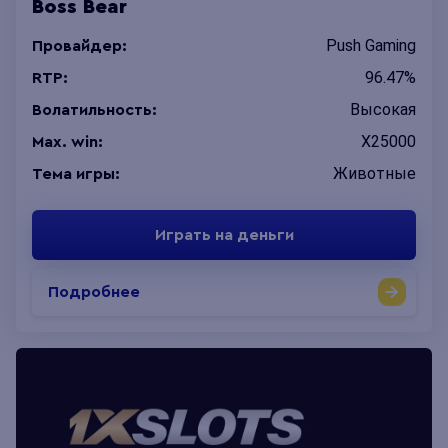
Boss Bear
Провайдер:
Push Gaming
RTP:
96.47%
Волатильность:
Высокая
Max. win:
X25000
Тема игры:
Животные
Играть на деньги
Подробнее