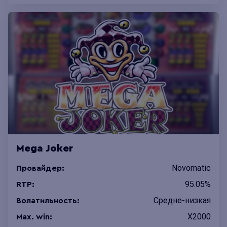
Mega Joker
Провайдер:
Novomatic
RTP:
95.05%
Волатильность:
Средне-низкая
Max. win:
X2000