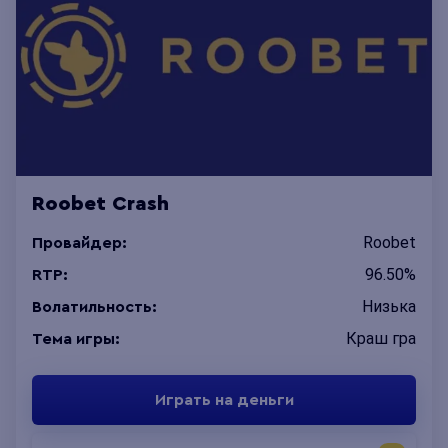
Roobet Crash
Провайдер:
Roobet
RTP:
96.50%
Волатильность:
Низька
Тема игры:
Краш гра
Играть на деньги