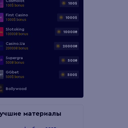
Cosmolot
100$
100$ bonus
First Casino
1000$
1000$ bonus
Slotoking
10000₴
10000₴ bonus
Casino.Ua
20000₴
20000₴ bonus
Supergra
500₴
500₴ bonus
GGbet
500$
500$ bonus
Bollywood
учшие материалы