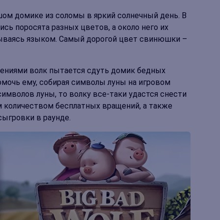
ом домике из соломы в яркий солнечный день. В
ись поросята разных цветов, а около него их
зываясь языком. Самый дорогой цвет свинюшки –
щениями волк пытается сдуть домик бедных
омочь ему, собирая символы луны на игровом
 символов луны, то волку все-таки удастся снести
ым количеством бесплатных вращений, а также
ыгровки в раунде.