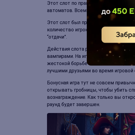
Этот слот по праву занимает топовы
автоматов. Всему виной – его высок
Этот слот был произведен в 2013 году
количество игроков по всему миру п
“отдачи”.
Действия слота разворачиваются в д
вампирами. На игровой доске выпада
жестокой борьбе с ними. Чеснок, све
лучшими друзьями во время игровой 
Бонусная игра тут не совсем привычн
открывать гробницы, чтобы убить сп
вознаграждение. Как только вы откр
раунд будет завершен.