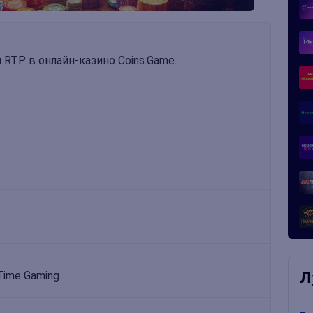
RTP в онлайн-казино Coins.Game.
Л
 Time Gaming