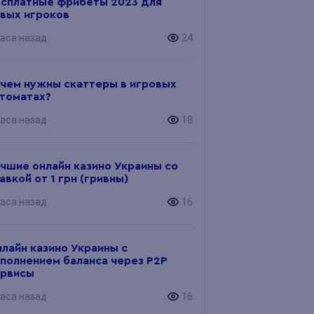
сплатные фрибеты 2023 для
вых игроков
часа назад
24
чем нужны скаттеры в игровых
томатах?
часа назад
18
чшие онлайн казино Украины со
авкой от 1 грн (гривны)
часа назад
16
лайн казино Украины с
полнением баланса через P2P
ервисы
часа назад
16