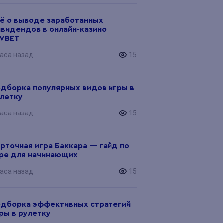
ё о выводе заработанных
видендов в онлайн-казино
AVBET
часа назад
15
дборка популярных видов игры в
летку
часа назад
15
рточная игра Баккара — гайд по
ре для начинающих
часа назад
15
дборка эффективных стратегий
ры в рулетку