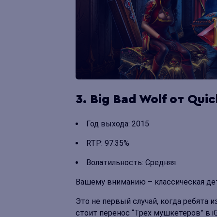
3. Big Bad Wolf от Quic
Год выхода: 2015
RTP: 97.35%
Волатильность: Средняя
Вашему вниманию – классическая детс
Это не первый случай, когда ребята и
стоит перенос “Трех мушкетеров” в i