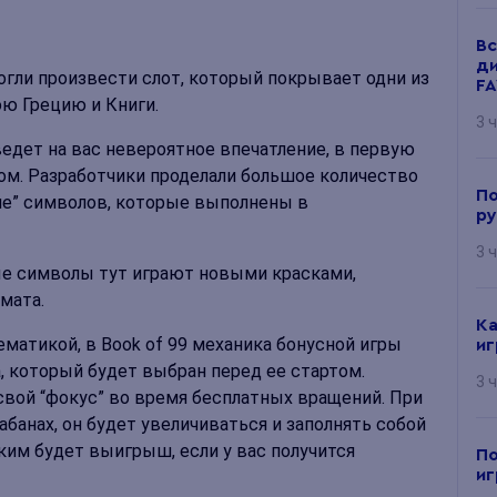
Вс
ди
могли произвести слот, который покрывает одни из
F
ю Грецию и Книги.
3 
ведет на вас невероятное впечатление, в первую
м. Разработчики проделали большое количество
По
ие” символов, которые выполнены в
ру
3 
ые символы тут играют новыми красками,
мата.
Ка
ематикой, в Book of 99 механика бонусной игры
иг
, который будет выбран перед ее стартом.
3 
свой “фокус” во время бесплатных вращений. При
абанах, он будет увеличиваться и заполнять собой
ким будет выигрыш, если у вас получится
По
иг