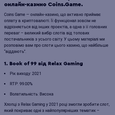
онлайн-казино Coins.Game.
Coins Game — онлайн-казино, що активно приймає
оплату в криптовалюті. Її функціонал зовсім не
відрізняється від інших проектів, а одна з її головних
переваг – великий вибір слотів від топових
постачальників з усього світу. У цьому матеріалі ми
розповімо вам про слоти цього казино, що найбільше
“віддають”.
1. Book of 99 від Relax Gaming
Рік виходу: 2021
RTP: 99.00%
Волатильність: Висока
Хлопці з Relax Gaming у 2021 році змогли зробити слот,
який покриває одні з найпопулярніших тематик –