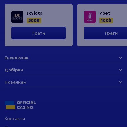
1xSlots
Vbet
300€
100$
Грати
Грати
Ексклюзив
Добірки
Казино
Слоти
Новачкам
VIP бонуси
Провайдери
Журнал
Фріспіни
Платіжні системи
Бездепозити
Питання-відповідь
Контакти