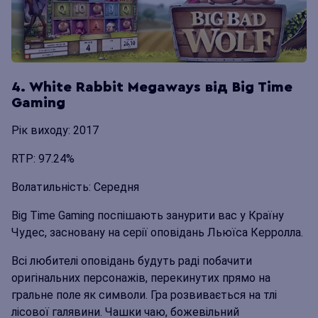
4. White Rabbit Megaways від Big Time
Gaming
Рік виходу: 2017
RTP: 97.24%
Волатильність: Середня
Big Time Gaming поспішають занурити вас у Країну
Чудес, засновану на серії оповідань Льюїса Керролла.
Всі любителі оповідань будуть раді побачити
оригінальних персонажів, перекинутих прямо на
гральне поле як символи. Гра розвивається на тлі
лісової галявини. Чашки чаю, божевільний