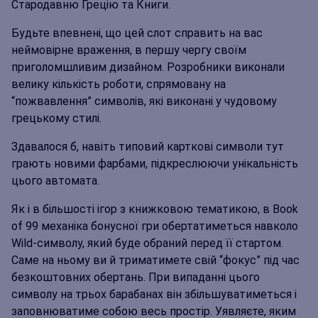
Стародавню Грецію та Книги.
Будьте впевнені, що цей слот справить на вас
неймовірне враження, в першу чергу своїм
приголомшливим дизайном. Розробники виконали
велику кількість роботи, спрямовану на
“пожвавлення” символів, які виконані у чудовому
грецькому стилі.
Здавалося б, навіть типовий карткові символи тут
грають новими фарбами, підкреслюючи унікальність
цього автомата.
Як і в більшості ігор з книжковою тематикою, в Book
of 99 механіка бонусної гри обертатиметься навколо
Wild-символу, який буде обраний перед її стартом.
Саме на ньому ви й триматимете свій “фокус” під час
безкоштовних обертань. При випаданні цього
символу на трьох барабанах він збільшуватиметься і
заповнюватиме собою весь простір. Уявляєте, яким