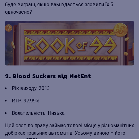
буде виграш, якщо вам вдасться зловити їх 5
одночасно?
2. Blood Suckers від NetEnt
Рік виходу: 2013
RTP: 97.99%
Волатильність: Низька
Цей слот по праву займає топові місця у різноманітних
добірках гральних автоматів. Усьому виною – його