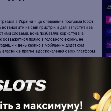
гравців з України – це спеціальна програма (софт,
 встановити на свій пристрій, а далі запустити за
стими словами, вона позбавляє користувача
яє розважатися прямо з головного екрану, не
ьогоднішній день казино з мобільним додатком
ь власників прагне вдосконалення своїх платформ.
гри онлайн-казино
додаток?
мають безліч позитивних характеристик у
з його використання. Ось їх перелік:
ться час на тривале завантаження та зависання