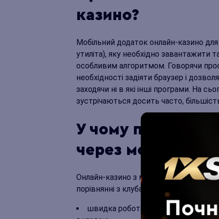
казино?
Мобільний додаток онлайн-казино для 
утиліта), яку необхідно завантажити та
особливим алгоритмом. Говорячи про
необхідності задіяти браузер і дозвол
заходячи ні в які інші програми. На с
зустрічаються досить часто, більшіст
У чому переваги 
через мобільний 
Онлайн-казино з мобільним додатком 
порівнянні з клубами, які працюють бе
швидка робота, так як не витрачає