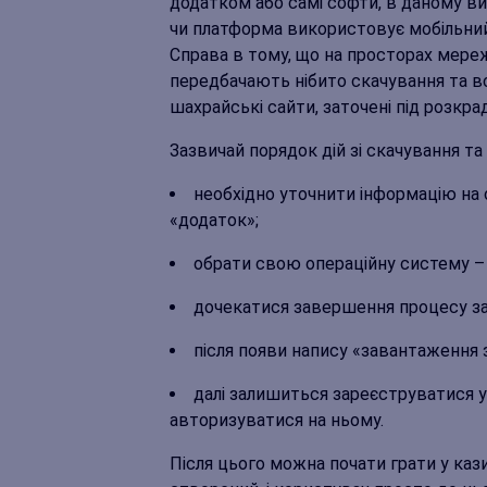
додатком або самі софти, в даному ви
чи платформа використовує мобільний 
Справа в тому, що на просторах мереж
передбачають нібито скачування та в
шахрайські сайти, заточені під розкра
Зазвичай порядок дій зі скачування т
необхідно уточнити інформацію на о
«додаток»;
обрати свою операційну систему – 
дочекатися завершення процесу за
після появи напису «завантаження 
далі залишиться зареєструватися у 
авторизуватися на ньому.
Після цього можна почати грати у каз