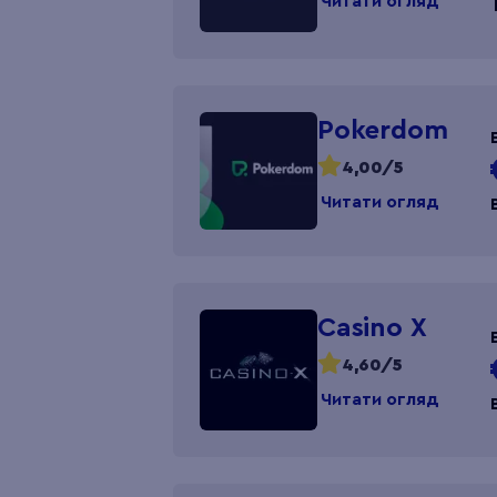
Читати огляд
Pokerdom
4,00/5
Читати огляд
Casino X
4,60/5
Читати огляд