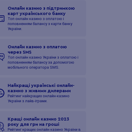
Онлайн казино з підтримкою
карт українського банку
Топ онлайн казино з оплатою і
поповненням балансу з карти банку
України.
Онлайн казино з оплатою
через SMS
Топ онлайн казино України з оплатою і
поповненням балансу за допомогою
мобільного оператора SMS.
Найкращі українські онлайн-
казино з живими дилерами
Рейтинг найкращих онлайн-казино
України з лайв-іграми.
Кращі онлайн казино 2023
року для гри на гроші
Рейтинг кращих онлайн казино України в