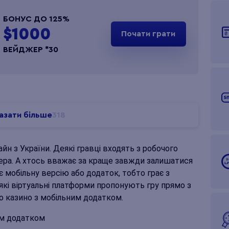
БОНУС ДО 125%
$1000
Почати грати
ВЕЙДЖЕР *30
азати більше
318
айн з України. Деякі гравці входять з робочого
тера. А хтось вважає за краще завжди залишатися
є мобільну версію або додаток, тобто грає з
які віртуальні платформи пропонують гру прямо з
о казино з мобільним додатком.
им додатком