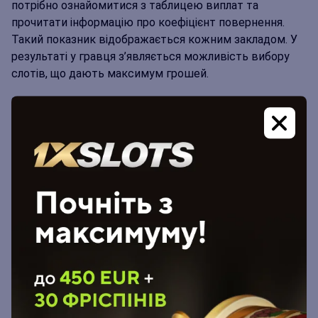
потрібно ознайомитися з таблицею виплат та
прочитати інформацію про коефіцієнт повернення.
Такий показник відображається кожним закладом. У
результаті у гравця з’являється можливість вибору
слотів, що дають максимум грошей.
Як окремі напрями цього показника варто розглянути
такі моменти, як дисперсія та волатильність. Дані
значення характеризують частоту випадання виграшу.
Чим частіше і більше користувач отримує грошей,
тим нижча величина джек-поту. Отже, якщо ці
параметри на низькому рівні, автомат дає досить
часто, але суми при цьому маленькі. Якщо постає
завдання отримання великого виграшу, варто
вибирати автомати з високим ступенем
волатильності.
Зрештою, другий показник, який обов’язково й
неодмінно варто враховувати – це час гри, говорячи
простими словами, її годинник. У разі слід визначити