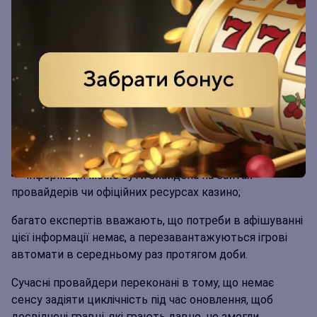
конкретну закономірність у роботі автоматів.
Зокрема, зрозуміти, коли кошти накопичуються і коли
здійснюється їх видача. Отже, які висновки можна
зробити з цього питання:
якщо апарат має низьку волатильність, то
видаються малі суми ще на етапі накопичення коштів,
у казино навіть передбачено певний час, у який
відбувається обнулення всіх слотів;
інформація може бути знайдена на сайтах
провайдерів чи офіційних ресурсах казино;
багато експертів вважають, що потреби в афішуванні
цієї інформації немає, а перезавантажуються ігрові
автомати в середньому раз протягом доби.
Сучасні провайдери переконані в тому, що немає
сенсу задіяти циклічність під час оновлення, щоб
досвідчені гравці, які грають давно, не змогли