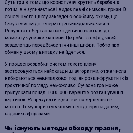
Суть гри в тому, що користувач крутить барабан, а
потім він зупиняється і видає певні символи, призи. В
основі цього циклу закладено особливу схему, що
базується на дії генератора випадкових чисел.
Результат обертання завжди визначається до
моменту зупинки машини. Це робота софту, який
заздалегідь передбачає ті чи інші цифри. Тобто про
обман у цьому випадку не йдеться.
У процесі розробки систем такого плану
застосовуються найскладніші алгоритми, отже числа
вибираються невипадково, тоді як розшифрувати їх із
практичної погляду неможливо. Сучасна гра може
припускати понад 1 000 000 варіантів розташування
картинок. Розрахувати відсоток повернення не
можна. Тому користувачі змушені довіряти даним,
наданим офіціалами.
Чи існують методи обходу правил,