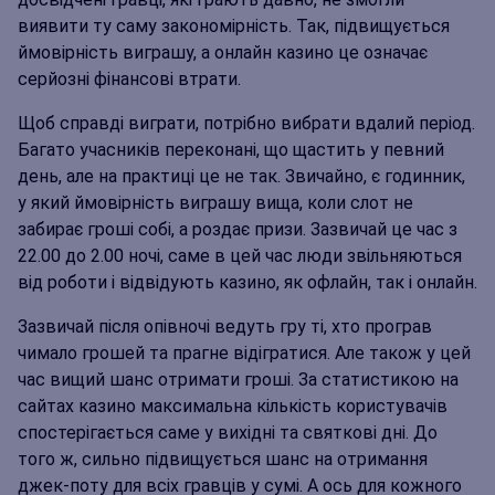
виявити ту саму закономірність. Так, підвищується
ймовірність виграшу, а онлайн казино це означає
серйозні фінансові втрати.
Щоб справді виграти, потрібно вибрати вдалий період.
Багато учасників переконані, що щастить у певний
день, але на практиці це не так. Звичайно, є годинник,
у який ймовірність виграшу вища, коли слот не
забирає гроші собі, а роздає призи. Зазвичай це час з
22.00 до 2.00 ночі, саме в цей час люди звільняються
від роботи і відвідують казино, як офлайн, так і онлайн.
Зазвичай після опівночі ведуть гру ті, хто програв
чимало грошей та прагне відігратися. Але також у цей
час вищий шанс отримати гроші. За статистикою на
сайтах казино максимальна кількість користувачів
спостерігається саме у вихідні та святкові дні. До
того ж, сильно підвищується шанс на отримання
джек-поту для всіх гравців у сумі. А ось для кожного