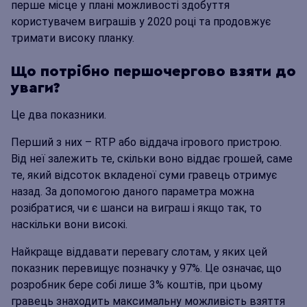
перше місце у плані можливості здобуття
користувачем виграшів у 2020 році та продовжує
тримати високу планку.
Що потрібно першочергово взяти до
уваги?
Це два показники.
Перший з них – RTP або віддача ігрового пристрою.
Від неї залежить те, скільки воно віддає грошей, саме
те, який відсоток вкладеної суми гравець отримує
назад. За допомогою даного параметра можна
розібратися, чи є шанси на виграш і якщо так, то
наскільки вони високі.
Найкраще віддавати перевагу слотам, у яких цей
показник перевищує позначку у 97%. Це означає, що
розробник бере собі лише 3% коштів, при цьому
гравець знаходить максимальну можливість взяття