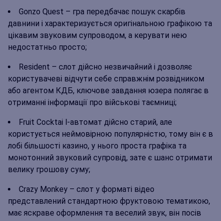
Gonzo Quest – гра передбачає пошук скарбів
давнини і характеризується оригінальною графікою та
цікавим звуковим супроводом, а керувати нею
недостатньо просто;
Resident – слот дійсно незвичайний і дозволяє
користувачеві відчути себе справжнім розвідником
або агентом КДБ, ключове завдання юзера полягає в
отриманні інформації про військові таємниці;
Fruit Cocktai l-автомат дійсно старий, але
користується неймовірною популярністю, тому він є в
лобі більшості казино, у нього проста графіка та
монотонний звуковий супровід, зате є шанс отримати
велику грошову суму;
Crazy Monkey – слот у форматі відео
представлений стандартною фруктовою тематикою,
має яскраве оформлення та веселий звук, він посів