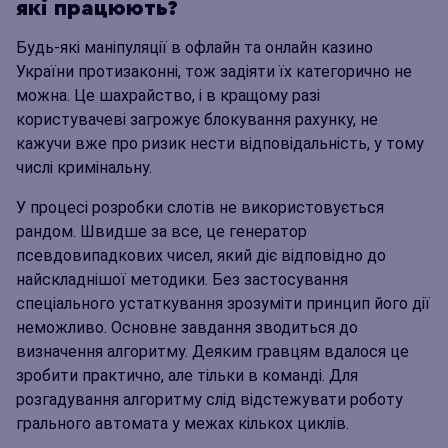
які працюють?
Будь-які маніпуляції в офлайн та онлайн казино
України протизаконні, тож задіяти їх категорично не
можна. Це шахрайство, і в кращому разі
користувачеві загрожує блокування рахунку, не
кажучи вже про ризик нести відповідальність, у тому
числі кримінальну.
У процесі розробки слотів не використовується
рандом. Швидше за все, це генератор
псевдовипадкових чисел, який діє відповідно до
найскладнішої методики. Без застосування
спеціального устаткування зрозуміти принцип його дії
неможливо. Основне завдання зводиться до
визначення алгоритму. Деяким гравцям вдалося це
зробити практично, але тільки в команді. Для
розгадування алгоритму слід відстежувати роботу
грального автомата у межах кількох циклів.