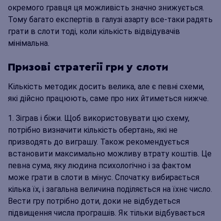
окремого гравця ця можливість значно знижується.
Тому багато експертів в галузі азарту все-таки радять
грати в слоти тоді, коли кількість відвідувачів
мінімальна.
Призові стратегії гри у слоти
Кількість методик досить велика, але є певні схеми,
які дійсно працюють, саме про них йтиметься нижче.
Зіграв і біжи. Щоб використовувати цю схему,
потрібно визначити кількість обертань, які не
призводять до виграшу. Також рекомендується
встановити максимально можливу втрату коштів. Це
певна сума, яку людина психологічно і за фактом
може грати в слоти в мінус. Спочатку вибирається
кілька їх, і загальна величина поділяється на їхнє число.
Вести гру потрібно доти, доки не відбудеться
підвищення числа програшів. Як тільки відбувається