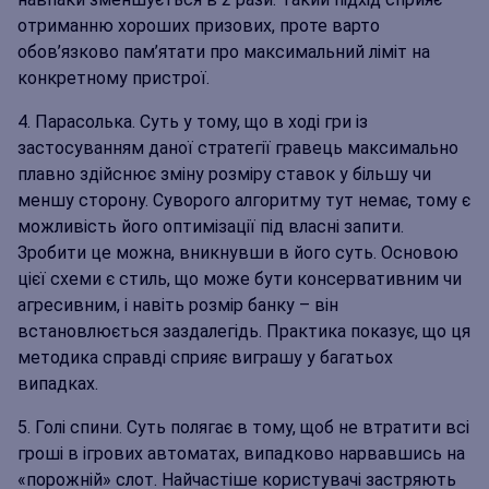
отриманню хороших призових, проте варто
обов’язково пам’ятати про максимальний ліміт на
конкретному пристрої.
Парасолька. Суть у тому, що в ході гри із
застосуванням даної стратегії гравець максимально
плавно здійснює зміну розміру ставок у більшу чи
меншу сторону. Суворого алгоритму тут немає, тому є
можливість його оптимізації під власні запити.
Зробити це можна, вникнувши в його суть. Основою
цієї схеми є стиль, що може бути консервативним чи
агресивним, і навіть розмір банку – він
встановлюється заздалегідь. Практика показує, що ця
методика справді сприяє виграшу у багатьох
випадках.
Голі спини. Суть полягає в тому, щоб не втратити всі
гроші в ігрових автоматах, випадково нарвавшись на
«порожній» слот. Найчастіше користувачі застряють