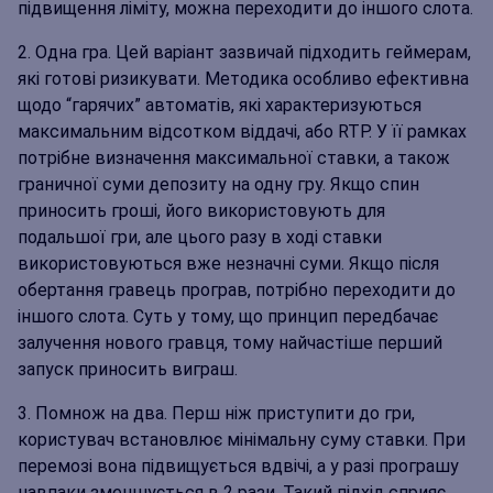
підвищення ліміту, можна переходити до іншого слота.
Одна гра. Цей варіант зазвичай підходить геймерам,
які готові ризикувати. Методика особливо ефективна
щодо “гарячих” автоматів, які характеризуються
максимальним відсотком віддачі, або RTP. У її рамках
потрібне визначення максимальної ставки, а також
граничної суми депозиту на одну гру. Якщо спин
приносить гроші, його використовують для
подальшої гри, але цього разу в ході ставки
використовуються вже незначні суми. Якщо після
обертання гравець програв, потрібно переходити до
іншого слота. Суть у тому, що принцип передбачає
залучення нового гравця, тому найчастіше перший
запуск приносить виграш.
Помнож на два. Перш ніж приступити до гри,
користувач встановлює мінімальну суму ставки. При
перемозі вона підвищується вдвічі, а у разі програшу
навпаки зменшується в 2 рази. Такий підхід сприяє