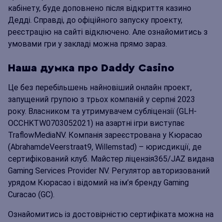
кабінету, буде доповнено після відкриття казино
Дедді. Справді, до офіційного запуску проекту,
реєстрацію на сайті відключено. Але ознайомитись з
умовами гри у закладі можна прямо зараз.
Наша думка про Daddy Casino
Це без перебільшень найновіший онлайн проект,
запущений групою з трьох компаній у серпні 2023
року. Власником та утримувачем субліцензії (GLH-
OCCHKTW0703052021) на азартні ігри виступає
TraflowMediaNV. Компанія зареєстрована у Кюрасао
(AbrahamdeVeerstraat9, Willemstad) – юрисдикції, де
сертифікований клуб. Майстер ліцензія365/JAZ видана
Gaming Services Provider NV. Регулятор авторизований
урядом Кюрасао і відомий на ім’я бренду Gaming
Curacao (GC).
Ознайомитись із достовірністю сертифіката можна на