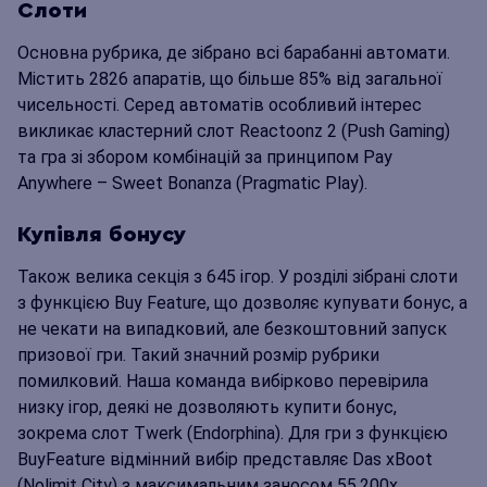
Слоти
Основна рубрика, де зібрано всі барабанні автомати.
Містить 2826 апаратів, що більше 85% від загальної
чисельності. Серед автоматів особливий інтерес
викликає кластерний слот Reactoonz 2 (Push Gaming)
та гра зі збором комбінацій за принципом Pay
Anywhere – Sweet Bonanza (Pragmatic Play).
Купівля бонусу
Також велика секція з 645 ігор. У розділі зібрані слоти
з функцією Buy Feature, що дозволяє купувати бонус, а
не чекати на випадковий, але безкоштовний запуск
призової гри. Такий значний розмір рубрики
помилковий. Наша команда вибірково перевірила
низку ігор, деякі не дозволяють купити бонус,
зокрема слот Twerk (Endorphina). Для гри з функцією
BuyFeature відмінний вибір представляє Das xBoot
(Nolimit City) з максимальним заносом 55,200х.