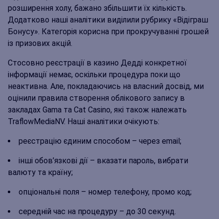
розширення холу, бажано збільшити їх кількість.
Додатково наші аналітики виділили рубрику «Відіграш
Бонусу». Категорія корисна при прокручуванні грошей
із призових акцій.
Стосовно реєстрації в казино Дедді конкретної
інформації немає, оскільки процедура поки що
неактивна. Але, покладаючись на власний досвід, ми
оцінили правила створення облікового запису в
закладах Gama та Cat Casino, які також належать
TraflowMediaNV. Наші аналітики очікують:
реєстрацію єдиним способом – через email;
інші обов’язкові дії – вказати пароль, вибрати
валюту та країну;
опціональні поля – номер телефону, промо код;
середній час на процедуру – до 30 секунд.