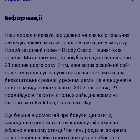
Iнформації
Наш досвід підказує, що далеко не для всіх гральних
закладів онлайн можна точно назвати дату запуску.
Новий азартний проект Daddy Casino – виняток із
правил. Ми анонсуємо, що клуб запрацює повноцінно
21 серпня цього року. Втім, вже зараз офіційний сайт
проекту пропонує запускати гральні автомати для
безкоштовних розваг у режимі демо. На відвідувачів
нового майданчика чекають 3307 слотів від 29
провайдерів та сотні столів з лайв дилерами на
платформах Evolution, Pragmatic Play.
Ще більше відомостей про бонуси, депозити,
виведення грошей та іншу корисну інформацію
зібрано в нашому огляді. Частину розділів, зокрема
про створення облікового запису та особистого