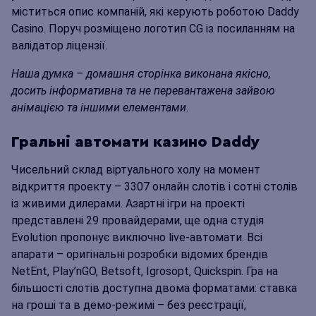
міститься опис компаній, які керують роботою Daddy
Casino. Поруч розміщено логотип CG із посиланням на
валідатор ліцензії.
Наша думка – домашня сторінка виконана якісно,
досить інформативна та не перевантажена зайвою
анімацією та іншими елементами.
Гральні автомати казино Daddy
Чисельний склад віртуального холу на момент
відкриття проекту – 3307 онлайн слотів і сотні столів
із живими дилерами. Азартні ігри на проекті
представлені 29 провайдерами, ще одна студія
Evolution пропонує виключно live-автомати. Всі
апарати – оригінальні розробки відомих брендів
NetEnt, Play’nGO, Betsoft, Igrosopt, Quickspin. Гра на
більшості слотів доступна двома форматами: ставка
на гроші та в демо-режимі – без реєстрації,