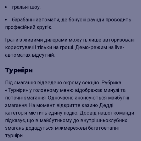
гральні шоу;
барабанні автомати, де бонусні раунди проводить
професійний круп’є.
Грати з живими дилерами можуть лише авторизовані
користувачі і тільки на гроші. Демо-режим на live-
автоматах відсутній.
Турніри
Під змагання відведено окрему секцію. Рубрика
«Турніри» у головному меню відображає минулі та
поточні змагання. Одночасно анонсуються майбутні
змагання. На момент відкриття казино Дедді
категорія містить єдину подію. Досвід нашої команди
підказує, що в майбутньому до внутрішньоклубних
змагань додадуться міжмережеві багатоетапні
турніри.