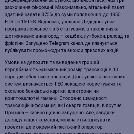
диференційований за сумою, що вноситься, інші три
заохочення фіксовані. Максимально, вітальний пакет
здатний надати 375% до суми поповнення, до 1850
EUR та 150 FS. Водночас, у казино Деді доступна
програма лояльності з 5 статусами, а також низка
щотижневих винагород – кешбек, лутбокси, релоад та
фріспіни. Запущено Telegram канал, де планується
публікувати промо-коди та анонси призових акцій.
Умови на депозити та виведення грошей
передбачають мінімальний розмір трансакції в 10
євро для обох типів операцій. Доступність платіжних
систем визначається ГЕО локацією користувача та
охоплює банківські картки, електронні чи
криптовалютні гаманці. Стосовно швидкості
трансакцій інформація, як і скарги гравців, відсутня.
Причина – казино щойно запущено. Але, завдяки
досвіду нашої команди, можна стверджувати:
проекти, де є окремий платіжний оператор,