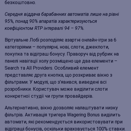
безкоштовно.
Середня віддача барабанних автоматів лише на рівні
95%, понад 90% апаратів характеризуються
коефіцієнтом RTP інтервалі 94 – 97%.
Віртуальне Лобі розподіляє азартні онлайн-ігри за 6
категоріями – популярні, нові, слоти, джекпоти,
покупка та відіграш бонусу. Праворуч від рубрик на
панелі навігації холу розміщено ще два елементи –
Search та All Providers. Особливий елемент
представляє друга кнопка, що розкриває вікно з
фільтрами. У модулі, що з’явився, виведені всі
розробники. Користувач може виділити слоти
конкретної студії чи групи провайдерів.
Альтернативно, вікно дозволяє налаштувати низку
фільтрів. Активація тригера Wagering Bonus виділить
автомати, які рекомендується використовувати при
відіграші бонусів, оскільки враховується 100% ставки.