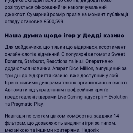
Рубрика складається з 60 слотів, де додатково
розігрується фіксований чи накопичувальний
джекпот. Сумарний розмір призів на момент публікації
огляду становив €500,599.
Наша думка щодо ігор у Дедді казино
Для майданчика, що тільки що відкрився, асортимент
онлайн-слотів відмінний. Є популярні автомати Sweet
Bonanza, Starburst, Reactions та інші. Оперативно
додаються новинки. Апарат Dice Million, випущений за
три дні до відкриття казино, вже доступний у лобі.
Ігри із живими дилерами також організовані на висоті.
Автомати під управлінням професійних круп’є
представлені лідерами Live Gaming індустрії – Evolution
та Pragmatic Play.
Навігація по слотам цілком комфортна, завдяки 14
фільтрам, що дозволяють виділити ігри за типом,
механікою та іншими критеріями. Недолік –