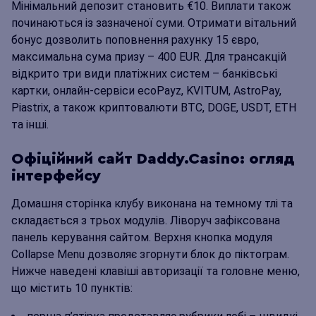
Мінімальний депозит становить €10. Виплати також
починаються із зазначеної суми. Отримати вітальний
бонус дозволить поповнення рахунку 15 євро,
максимальна сума призу – 400 EUR. Для трансакцій
відкрито три види платіжних систем – банківські
картки, онлайн-сервіси ecoPayz, KVITUM, AstroPay,
Piastrix, а також криптовалюти BTC, DOGE, USDT, ETH
та інші.
Офіційний сайт Daddy.Casino: огляд
інтерфейсу
Домашня сторінка клубу виконана на темному тлі та
складається з трьох модулів. Ліворуч зафіксована
панель керування сайтом. Верхня кнопка модуля
Collapse Menu дозволяє згорнути блок до піктограм.
Нижче наведені клавіші авторизації та головне меню,
що містить 10 пунктів: