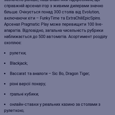
справжній арсенал ігор з живими дилерами значно
більше. Очікується понад 300 столів від Evolution,
включаючи хіти – FunkyTime та ExtraChiliEpicSpins.
Арсенал Pragmatic Play може перевищити 100 live-
апаратів. Відповідно, загальна чисельність рубрики
наближається до 500 автоматів. Асортимент розділу
охоплює:
рулетки;
Blackjack;
Baccarat та аналоги – Sic Bo, Dragon Tiger;
різні версії покеру;
гральні кубики;
онлайн-ставки у реальних казино за столами з
рулеткою;