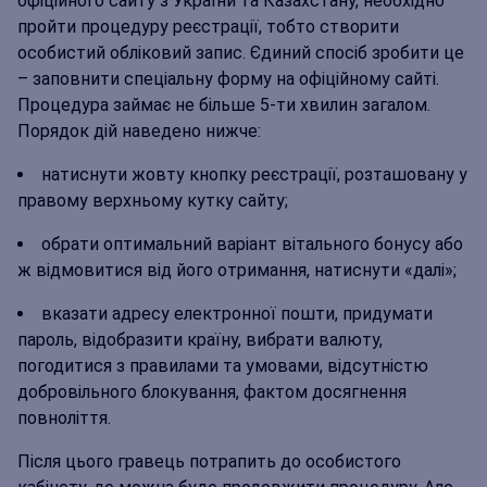
офіційного сайту з України та Казахстану, необхідно
пройти процедуру реєстрації, тобто створити
особистий обліковий запис. Єдиний спосіб зробити це
– заповнити спеціальну форму на офіційному сайті.
Процедура займає не більше 5-ти хвилин загалом.
Порядок дій наведено нижче:
натиснути жовту кнопку реєстрації, розташовану у
правому верхньому кутку сайту;
обрати оптимальний варіант вітального бонусу або
ж відмовитися від його отримання, натиснути «далі»;
вказати адресу електронної пошти, придумати
пароль, відобразити країну, вибрати валюту,
погодитися з правилами та умовами, відсутністю
добровільного блокування, фактом досягнення
повноліття.
Після цього гравець потрапить до особистого