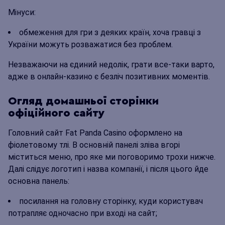
Мінуси:
обмеження для гри з деяких країн, хоча гравці з
України можуть розважатися без проблем.
Незважаючи на єдиний недолік, грати все-таки варто,
адже в онлайн-казино є безліч позитивних моментів.
Огляд домашньої сторінки
офіційного сайту
Головний сайт Fat Panda Casino оформлено на
фіолетовому тлі. В основній панелі зліва вгорі
міститься меню, про яке ми поговоримо трохи нижче.
Далі слідує логотип і назва компанії, і після цього йде
основна панель:
посилання на головну сторінку, куди користувач
потрапляє одночасно при вході на сайт;