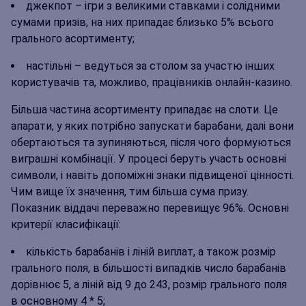
джекпот – ігри з великими ставками і солідними
сумами призів, на них припадає близько 5% всього
грального асортименту;
настільні – ведуться за столом за участю інших
користувачів та, можливо, працівників онлайн-казино.
Більша частина асортименту припадає на слоти. Це
апарати, у яких потрібно запускати барабани, далі вони
обертаються та зупиняються, після чого формуються
виграшні комбінації. У процесі беруть участь основні
символи, і навіть допоміжні знаки підвищеної цінності.
Чим вище їх значення, тим більша сума призу.
Показник віддачі переважно перевищує 96%. Основні
критерії класифікації:
кількість барабанів і ліній виплат, а також розмір
грального поля, в більшості випадків число барабанів
дорівнює 5, а ліній від 9 до 243, розмір грального поля
в основному 4 * 5;