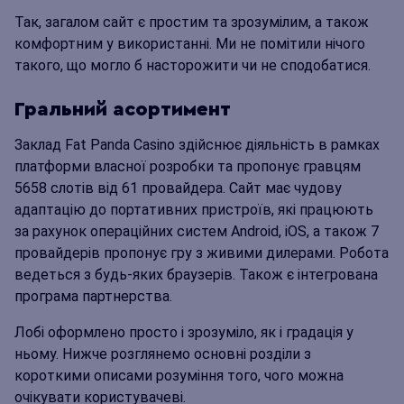
Так, загалом сайт є простим та зрозумілим, а також
комфортним у використанні. Ми не помітили нічого
такого, що могло б насторожити чи не сподобатися.
Гральний асортимент
Заклад Fat Panda Casino здійснює діяльність в рамках
платформи власної розробки та пропонує гравцям
5658 слотів від 61 провайдера. Сайт має чудову
адаптацію до портативних пристроїв, які працюють
за рахунок операційних систем Android, iOS, а також 7
провайдерів пропонує гру з живими дилерами. Робота
ведеться з будь-яких браузерів. Також є інтегрована
програма партнерства.
Лобі оформлено просто і зрозуміло, як і градація у
ньому. Нижче розглянемо основні розділи з
короткими описами розуміння того, чого можна
очікувати користувачеві.