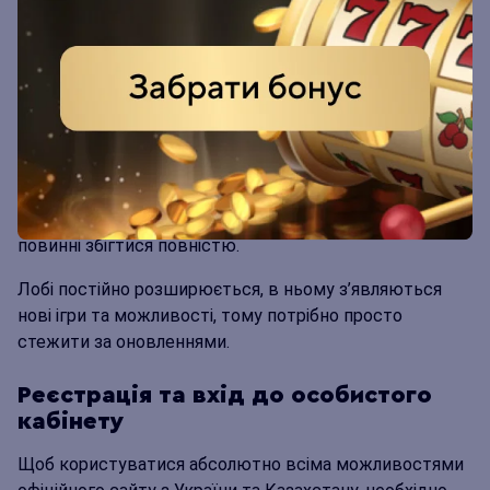
кулька;
блекджек — у цій грі потрібно набирати очки – до
21, але не більше;
баккара — тут використовується 1 або 2 карти для
набору максимальної кількості очок;
кено – різновид лотереї, в якій потрібно
порівнювати свої числа із загальним потоком, вони
повинні збігтися повністю.
Лобі постійно розширюється, в ньому з’являються
нові ігри та можливості, тому потрібно просто
стежити за оновленнями.
Реєстрація та вхід до особистого
кабінету
Щоб користуватися абсолютно всіма можливостями