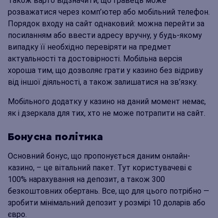
Також варто відзначити, що гравець може
розважатися через комп’ютер або мобільний телефон.
Порядок входу на сайт однаковий: можна перейти за
посиланням або ввести адресу вручну, у будь-якому
випадку її необхідно перевіряти на предмет
актуальності та достовірності. Мобільна версія
хороша тим, що дозволяє грати у казино без відриву
від іншої діяльності, а також залишатися на зв’язку.
Мобільного додатку у казино на даний момент немає,
як і дзеркала для тих, хто не може потрапити на сайт.
Бонусна політика
Основний бонус, що пропонується даним онлайн-
казино, – це вітальний пакет. Тут користувачеві є
100% нарахування на депозит, а також 300
безкоштовних обертань. Все, що для цього потрібно —
зробити мінімальний депозит у розмірі 10 доларів або
євро.