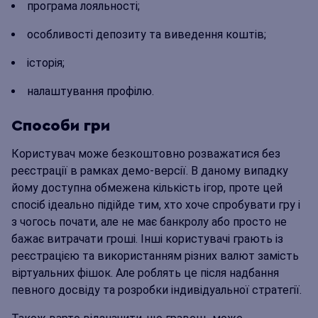
програма лояльності;
особливості депозиту та виведення коштів;
історія;
налаштування профілю.
Способи гри
Користувач може безкоштовно розважатися без
реєстрації в рамках демо-версії. В даному випадку
йому доступна обмежена кількість ігор, проте цей
спосіб ідеально підійде тим, хто хоче спробувати гру і
з чогось почати, але не має банкролу або просто не
бажає витрачати гроші. Інші користувачі грають із
реєстрацією та використанням різних валют замість
віртуальних фішок. Але роблять це після надбання
певного досвіду та розробки індивідуальної стратегії.