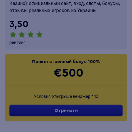
Казино): официальный сайт, вход, слоты, бонусы,
отзывы реальных игроков из Украины
3,50
рейтинг
Приветственный бонус 100%
€500
Условия отыгрыша вейджер *42
Отримати