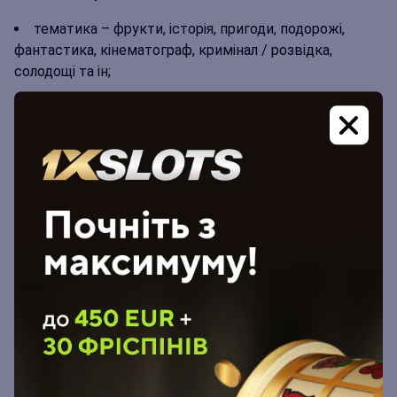
тематика – фрукти, історія, пригоди, подорожі,
фантастика, кінематограф, кримінал / розвідка,
солодощі та ін;
порядок формування призових комбінацій – по
горизонталі та вертикалі, а також по діагоналі;
новизна і популярність, про них йшлося вище.
Також на особливу увагу на практиці заслуговує
розділ під назвою лайв-казино. Суть у тому, що в
ньому гра ведеться за участю живої людини, яка
регулює весь процес, що зводить можливість
підтасувань до нуля. До того ж, у грі створюється
реалістична атмосфера, що нагадує наземне казино.
Основні ігри з цієї категорії представлені таким чином:
рулетка — у цій грі користувач повинен вгадати, в
якому секторі за кольором і числом зупиниться