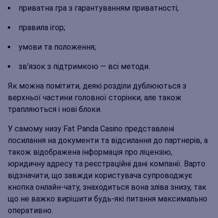
приватна гра з гарантуванням приватності;
правила ігор;
умови та положення;
зв’язок з підтримкою — всі методи.
Як можна помітити, деякі розділи дублюються з
верхньої частини головної сторінки, але також
трапляються і нові блоки.
У самому низу Fat Panda Casino представлені
посилання на документи та відсилання до партнерів, а
також відображена інформація про ліцензію,
юридичну адресу та реєстраційні дані компанії. Варто
відзначити, що завжди користувача супроводжує
кнопка онлайн-чату, знаходиться вона зліва знизу, так
що не важко вирішити будь-які питання максимально
оперативно.