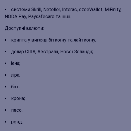
системи Skrill, Neteller, Interac, ezeeWallet, MiFinity,
NODA Pay, Paysafecard та інші.
Доступні валюти:
крипта у вигляді біткоїну та лайткоїну;
долар США, Австралії, Нової Зеландії;
ієна;
ліра;
бат;
крона;
песо;
ренд.