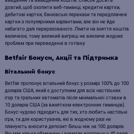
введення та виведення коштів. Список досить
довгий, щоб охопити веб-гаманці, кредитні картки,
дебетові картки, банківські перекази та передплачені
картки з популярними варіантами, але він не йде
набагато далі перерахованого. Ліміти на зняття коштів
величезні, тому великий виграш не викличе жодних
проблем при переведенні в готівку.
Betfair Бонуси, Акції та Підтримка
Вітальний бонус
Betfair пропонує вітальний бонус у розмірі 100% до 100
доларів США, який є доступним для всіх настільних
ігор та гральних автоматів після мінімальної ставки в
10 доларів США (за винятком електронних гаманців).
Бонус чудово підходить для тих, хто любить настільні
ігри, та для користувачів, які в жодному разі не
планують вносити депозит більш ніж на 100 доларів.
Він має кілька обмежень і вимагає відіграшу у 45 разів