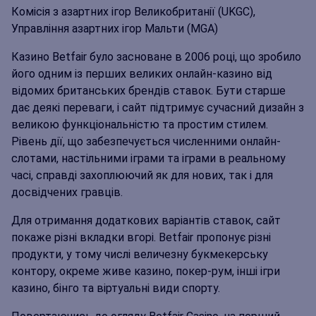
Комісія з азартних ігор Великобританії (UKGC),
Управління азартних ігор Мальти (MGA)
Казино Betfair було засноване в 2006 році, що зробило
його одним із перших великих онлайн-казино від
відомих британських брендів ставок. Бути старше
дає деякі переваги, і сайт підтримує сучасний дизайн з
великою функціональністю та простим стилем.
Рівень дії, що забезпечується численними онлайн-
слотами, настільними іграми та іграми в реальному
часі, справді захоплюючий як для нових, так і для
досвідчених гравців.
Для отримання додаткових варіантів ставок, сайт
покаже різні вкладки вгорі. Betfair пропонує різні
продукти, у тому числі величезну букмекерську
контору, окреме живе казино, покер-рум, інші ігри
казино, бінго та віртуальні види спорту.