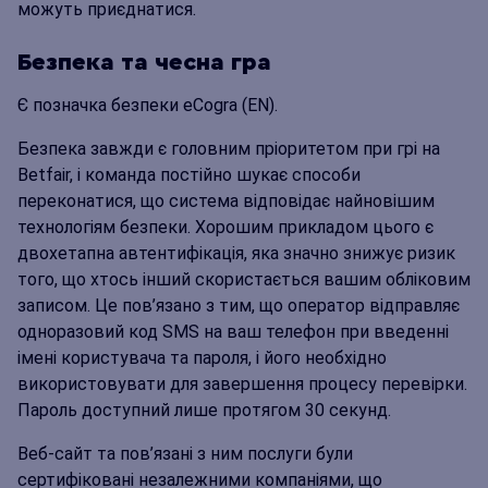
можуть приєднатися.
Безпека та чесна гра
Є позначка безпеки eCogra (EN).
Безпека завжди є головним пріоритетом при грі на
Betfair, і команда постійно шукає способи
переконатися, що система відповідає найновішим
технологіям безпеки. Хорошим прикладом цього є
двохетапна автентифікація, яка значно знижує ризик
того, що хтось інший скористається вашим обліковим
записом. Це пов’язано з тим, що оператор відправляє
одноразовий код SMS на ваш телефон при введенні
імені користувача та пароля, і його необхідно
використовувати для завершення процесу перевірки.
Пароль доступний лише протягом 30 секунд.
Веб-сайт та пов’язані з ним послуги були
сертифіковані незалежними компаніями, що