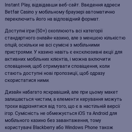
Instant Play, відвідавши веб-сайт. Введення адреси
Betfair Casino у мобільному браузері автоматично
переключить його на відповідний формат.
Доступні ігри (50+) охоплюють всі категорії
стандартного онлайн-казино, але з меншою кількістю
опцій, оскільки не всі сумісні з мобільними
пристроями. У казино навіть є ексклюзивні акції для
активних мобільних клієнтів, і можна включити
сповіщення, щоб отримувати сповіщення, коли
стають доступні нові пропозиції, щоб одразу
скористатися ними.
Дизайн набагато яскравіший, але при цьому макет
залишається чистим, а елементи керування можуть
трохи відрізнятися від того, що є в настільній версії
ігор. Сумісність не обмежується iOS та Android для
мобільного казино без завантаження, тому
користувачі Blackberry або Windows Phone також