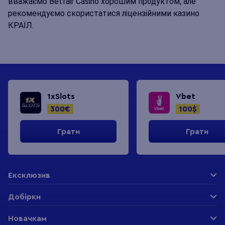
вважаємо Betfair Casino хорошим продуктом, але
рекомендуємо скористатися ліцензійними казино
КРАЇЛ.
1xSlots
Vbet
300€
100$
Грати
Грати
Ексклюзив
Добірки
Казино
Слоти
Новачкам
VIP бонуси