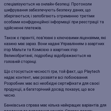
спеціалізуються на онлайн-безпеці. Протоколи
шифрування забезпечують безпеку даних, що
зберігаються, і запобігають отриманню третіми
особами конфіденційної інформації при реєстрації та
здійсненні платежів.
Також є гарантії, пов’язані з ключовими ліцензіями, які
казино має зараз. Вони надані Управлінням з азартних
ігор Мальти та Комісією з азартних ігор
Великобританії, подробиці відображаються на
головній сторінці.
Що стосується чесності гри, той факт, що Playtech
надає контент, має розвіяти всі побоювання.
Розробник має всі необхідні сертифікати для своєї
продукції, а багаторічний досвід показує, що все
чесно.
Банківська справа має кілька найкращих варіантів для