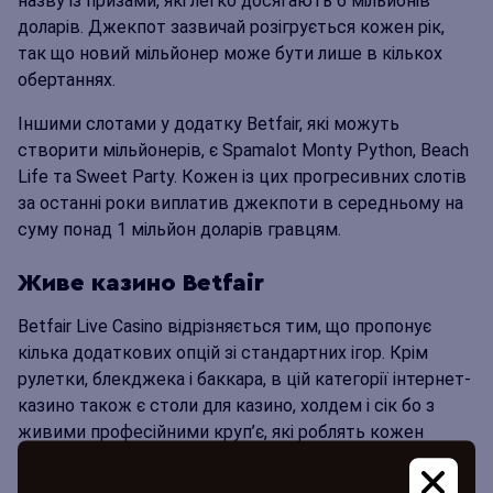
назву із призами, які легко досягають 6 мільйонів
доларів. Джекпот зазвичай розігрується кожен рік,
так що новий мільйонер може бути лише в кількох
обертаннях.
Іншими слотами у додатку Betfair, які можуть
створити мільйонерів, є Spamalot Monty Python, Beach
Life та Sweet Party. Кожен із цих прогресивних слотів
за останні роки виплатив джекпоти в середньому на
суму понад 1 мільйон доларів гравцям.
Живе казино Betfair
Betfair Live Casino відрізняється тим, що пропонує
кілька додаткових опцій зі стандартних ігор. Крім
рулетки, блекджека і баккара, в цій категорії інтернет-
казино також є столи для казино, холдем і сік бо з
живими професійними круп’є, які роблять кожен
раунд набагато цікавішим, ніж стандартні версії.
Ліміти ставок можуть становити лише кілька центів і