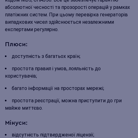
абсолютної чесності та прозорості операцій у рамках
платіжних систем. При цьому перевірка генераторів
випадкових чисел здійснюється незалежними
експертами регулярно.
Плюси:
доступність з багатьох країн;
простота правил і умов, лояльність до
користувачів;
багато інформації на просторах мережі;
простота реєстрації, можна приступити до гри
майже миттєво.
Мінуси:
відсутність підтвердженої ліцензії;