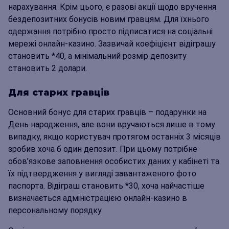
нарахування. Крім цього, є разові акції щодо вручення
бездепозитних бонусів новим гравцям. Для їхнього
одержання потрібно просто підписатися на соціальні
мережі онлайн-казино. Зазвичай коефіцієнт відіграшу
становить *40, а мінімальний розмір депозиту
становить 2 долари.
Для старих гравців
Основний бонус для старих гравців – подарунки на
День народження, але вони вручаються лише в тому
випадку, якщо користувач протягом останніх 3 місяців
зробив хоча б один депозит. При цьому потрібне
обов’язкове заповнення особистих даних у кабінеті та
їх підтвердження у вигляді завантаженого фото
паспорта. Відіграш становить *30, хоча найчастіше
визначається адміністрацією онлайн-казино в
персональному порядку.