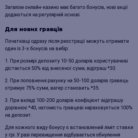
Загалом онлайн-казино має багато бонусів, нові акції
додаються на регулярній основі.
Для нових гравців
Початківці одразу після реєстрації можуть отримати
один із 3-х бонусів на вибір:
При розмірі депозиту 10-50 доларів користувачеві
дістається 50% від внесеної суми, відіграш *30.
При поповненні рахунку на 50-100 доларів гравець
отримує 75% суми, вагер становить *35.
При вкладі 100-200 доларів коефіцієнт відіграшу
дорівнює *40, натомість гравцеві нараховується 100%
на депозит.
Для кожного виду бонусу є встановлений ліміт ставки
у грі. У разі перевищення відбувається обнулення