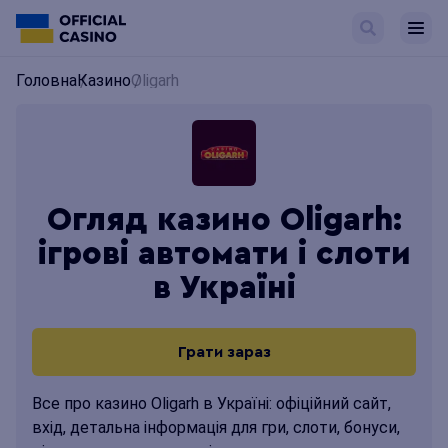
Головна
Казино
Oligarh
Огляд казино Oligarh:
ігрові автомати і слоти
в Україні
Грати зараз
Все про казино Oligarh в Україні: офіційний сайт,
вхід, детальна інформація для гри, слоти, бонуси,