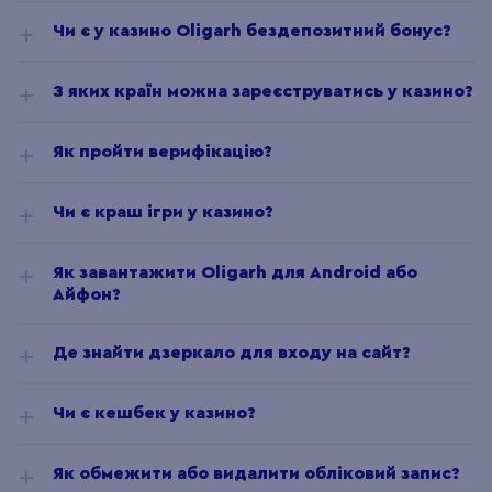
Один із видів нарахувань від 50 до 100% залежно від
Чи є у казино Oligarh бездепозитний бонус?
суми поповнення. Індивідуальний бездеп на особливих
умовах.
Так, але не на постійній основі. До того ж внести
З яких країн можна зареєструватись у казино?
депозит все ж таки потрібно, він становить всього 2
долари.
З будь-яких країн, де онлайн-азарт не заборонено
Як пройти верифікацію?
законом. Сюди входить Україна, Латвія, Вірменія та ін.
Надіслати в службу підтримки фото або скан паспорта,
Чи є краш ігри у казино?
платіжної картки.
Поки що ні, але можливо, вони з’являться у недалекому
Як завантажити Oligarh для Android або
майбутньому.
Айфон?
Ніяк, оскільки додаток на момент написання статті
Де знайти дзеркало для входу на сайт?
відсутній.
Платформа не використовує дзеркала у своїй роботі.
Чи є кешбек у казино?
Так, його розмір сягає 10%.
Як обмежити або видалити обліковий запис?