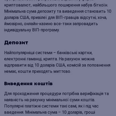
криптовалют, найбільшого поширення набув біткоїн.
Мінімальна сума депозиту та виведення становить 10
доларів США, привілеї для ВІП-гравців відсутні, хоча,
ймовірно, онлайн-казино все-таки запровадить
індивідуальну ВІП-програму.
Депозит
Найпопулярніші системи – банківські картки,
електронні гаманці, крипта. На рахунок можна
відправити від 10 доларів США, комісій за поповнення
немає, кошти приходять миттєво.
Виведення коштів
Для проходження процедури потрібна верифікація та
наявність на рахунку мінімальної суми коштів.
Популярні платіжні системи такі самі, як і під час
введення. Мінімальна сума – 10 доларів, гроші