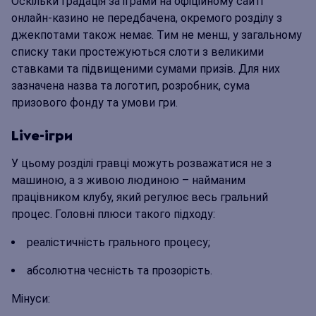
Оскільки градація за іграми на офіційному сайті
онлайн-казино не передбачена, окремого розділу з
джекпотами також немає. Тим не менш, у загальному
списку таки простежуються слоти з великими
ставками та підвищеними сумами призів. Для них
зазначена назва та логотип, розробник, сума
призового фонду та умови гри.
Live-ігри
У цьому розділі гравці можуть розважатися не з
машиною, а з живою людиною – найманим
працівником клубу, який регулює весь гральний
процес. Головні плюси такого підходу:
реалістичність грального процесу;
абсолютна чесність та прозорість.
Мінуси: