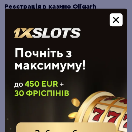
Реєстрація в казино Oligarh
Щоб отримувати бонуси, вибирати будь-які слоти,
спілкуватися зі службою підтримки та здійснювати
будь-які фінансові транзакції, необхідно пройти
процедуру реєстрації. Зробити це можна лише
шляхом заповнення спеціальної форми на сайті.
Відразу після проходження процедури користувач
може отримати від 50 до 100% нарахування на
перший депозит, а точніше – на перші депозити у
кількості 3 штук. Зареєструватися можна як з України,
так і з інших країн СНД, наприклад Латвії, Вірменії,
Казахстану, Молдови, Азербайджану та ін. Для
більшості країн мінімальний вік становить 21 рік.
Процедура проста і забирає не більше 2-х хвилин часу,
порядок дій виглядає так:
натиснути кнопку «реєстрація» у верхній панелі
сайту;