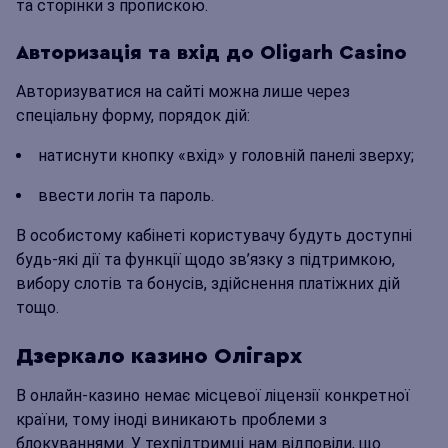
та сторінки з пропискою.
Авторизація та вхід до Oligarh Casino
Авторизуватися на сайті можна лише через
спеціальну форму, порядок дій:
натиснути кнопку «вхід» у головній панелі зверху;
ввести логін та пароль.
В особистому кабінеті користувачу будуть доступні
будь-які дії та функції щодо зв’язку з підтримкою,
вибору слотів та бонусів, здійснення платіжних дій
тощо.
Дзеркало казино Олігарх
В онлайн-казино немає місцевої ліцензії конкретної
країни, тому іноді виникають проблеми з
блокуваннями. У техпідтримці нам відповіли, що