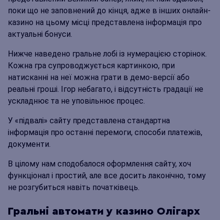
поки що не заповнений до кінця, адже в інших онлайн-
казино на цьому місці представлена інформація про
актуальні бонуси.
Нижче наведено гральне лобі із нумерацією сторінок.
Кожна гра супроводжується картинкою, при
натисканні на неї можна грати в демо-версії або
реальні гроші. Ігор небагато, і відсутність градації не
ускладнює та не уповільнює процес.
У «підвалі» сайту представлена стандартна
інформація про останні перемоги, способи платежів,
документи.
В цілому нам сподобалося оформлення сайту, хоч
функціонал і простий, але все досить лаконічно, тому
не розгубиться навіть початківець.
Гральні автомати у казино Олігарх