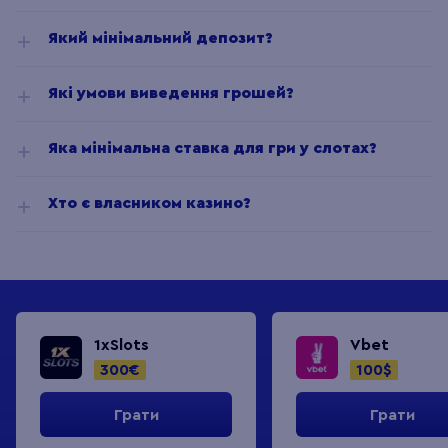
У розділі “Відповідальна гра” можна заморозити або
Який мінімальний депозит?
заблокувати профіль.
10 доларів США.
Які умови виведення грошей?
Пройдена верифікація та наявність на рахунку
Яка мінімальна ставка для гри у слотах?
необхідної суми.
0,5 доларів США.
Хто є власником казино?
IgroGamingGroup.
1xSlots
Vbet
300€
100$
Грати
Грати