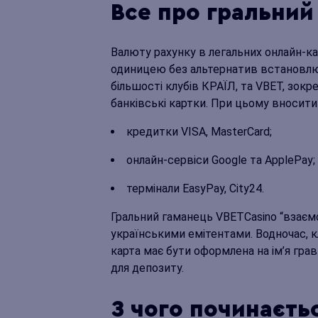
Все про гральний
Валюту рахунку в легальних онлайн-к
одиницею без альтернатив встановлює
більшості клубів КРАЇЛ, та VBET, зок
банківські картки. При цьому вносит
кредитки VISA, MasterCard;
онлайн-сервіси Google та ApplePay;
термінали EasyPay, City24.
Гральний гаманець VBETCasino “взаєм
українськими емітентами. Водночас, 
карта має бути оформлена на ім’я гра
для депозиту.
З чого починаєть