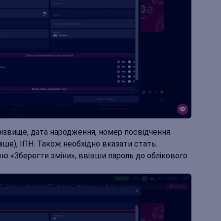
прізвище, дата народження, номер посвідчення
іше), ІПН. Також необхідно вказати стать.
ю «Зберегти зміни», ввівши пароль до облікового