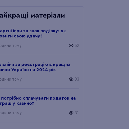
айкращі матеріали
артні ігри та знак зодіаку: як
овити свою удачу?
години тому
52
іспіни за реєстрацію в кращих
зино України на 2024 рік
години тому
33
 потрібно сплачувати податок на
граш у казино?
години тому
31