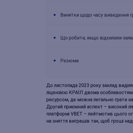
Винятки щодо часу виведення 
Що робити, якщо відхилили зая
Резюме
До листопада 2023 року заклад виділя
ліцензією КРАЇЛ двома особливостям
ресурсом, де можна легально грати на 
Другий приємний аспект – високий лі
платформі VBET – лейтмотив цього ог
на зняття виграшів так, щоб гроші наді