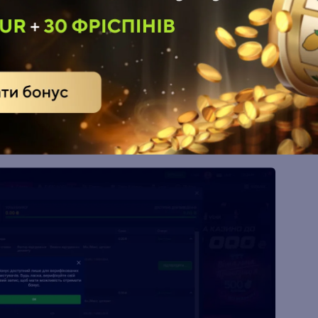
 рутинній процедурі і гемблер приймає рішення:
еру бонуси. А на врожай чекає пристойний. З жовтня
еті зріс вдесятеро: з 15 до 150 тисяч. Додатково,
іспінів, які не потребують відіграшу. І все це
в. Втім, прагнення нетерплячого гравця руйнується