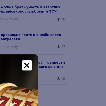
 можна брати участь в азартних
рах військовослужбовцям ЗСУ
години тому
18
 правильно грати в онлайн слоти
 вигравати
години тому
17
лайн-казино Cosmolot: як вивести
оші з максимальною вигодою для
ебе
години тому
16