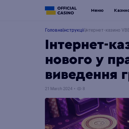
Меню
Казин
Головна
Інструкції
Інтернет-казино VB
Інтернет-ка
нового у пр
виведення 
21 March 2024
8