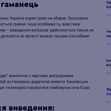
 гаманець
Пр
Бл
3 
азино України користувач не обирає. Грошовою
ться гривня. Інша особливість, властива
рема – виведення виграшів здійснюється тільки на
Чи
не
и депозити на проекті можна трьома способами:
3 
Ін
ви
3 
одіє” виключно з картами, випущеними
клуб встановлює додаткові вимоги. Банківська
вця та використовуватися гемблером хоча б раз
Фр
Ук
3 
ся виведення: