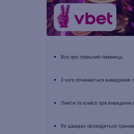
Все про гральний гаманець
З чого починається виведення:
Ліміти та комісії при виведенні
Як швидко проводиться транза