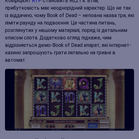
Коефіцієнт
RTP
становить 96,21%. Втім,
прибутковість має неоднорідний характер. Що не так
із віддачею, чому Book of Dead – неповна назва гри, які
ліміти раунду на подвоєння. Це частина питань,
розглянутих у нашому матеріалі, поряд із детальним
описом слота. Додатково огляд підкаже, чим
відрізняється демо-Book of Dead апарат, які інтернет-
казино запрошують грати легально на гривні в
автомат.