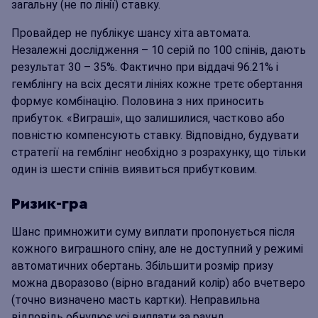
загальну (не по лінії) ставку.
Провайдер не публікує шансу хіта автомата.
Незалежні дослідження – 10 серій по 100 спінів, дають
результат 30 – 35%. Фактично при віддачі 96.21% і
гемблінгу на всіх десяти лініях кожне третє обертання
формує комбінацію. Половина з них приносить
прибуток. «Виграші», що залишилися, частково або
повністю компенсують ставку. Відповідно, будувати
стратегії на гемблінг необхідно з розрахунку, що тільки
один із шести спінів виявиться прибутковим.
Ризик-гра
Шанс примножити суму виплати пропонується після
кожного виграшного спіну, але не доступний у режимі
автоматичних обертань. Збільшити розмір призу
можна дворазово (вірно вгаданий колір) або вчетверо
(точно визначено масть картки). Неправильна
відповідь обнулює усі виплати за раунд.