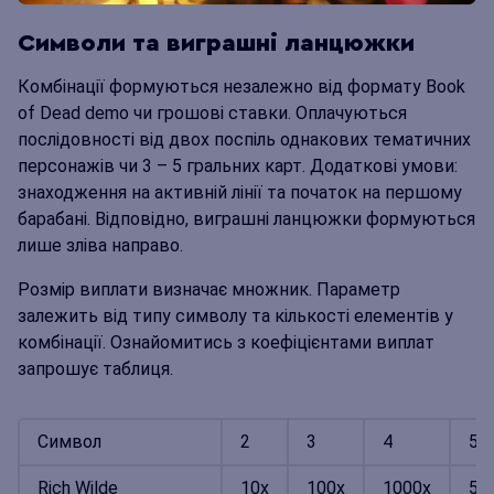
Символи та виграшні ланцюжки
Комбінації формуються незалежно від формату Book
of Dead demo чи грошові ставки. Оплачуються
послідовності від двох поспіль однакових тематичних
персонажів чи 3 – 5 гральних карт. Додаткові умови:
знаходження на активній лінії та початок на першому
барабані. Відповідно, виграшні ланцюжки формуються
лише зліва направо.
Розмір виплати визначає множник. Параметр
залежить від типу символу та кількості елементів у
комбінації. Ознайомитись з коефіцієнтами виплат
запрошує таблиця.
Символ
2
3
4
5
Rich Wilde
10x
100x
1000x
50