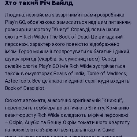
Хто такий Річ Вайлд
Людина, незнайома з азартними іграми розробника
Play’n GO, обов’язково замислиться над цим питанням,
розкривши чергову “Книгу”. Справді, повна назва
слота – Rich Wilde і The Book of Dead. Це вигаданий
персонаж, характер якого повністю відображено
ім’ям. Героя можна інтерпретувати як багатий і дикий
шукач пригод (скарбів, за сумісництвом). Серед
онлайн-слотів Play’n GO ім’я Rich Wilde зустрічається
також в емуляторах Pearls of India, Tome of Madness,
Aztec Idols. Все це апарати єдиної серії, куди входить
Book of Dead slot.
Сюжет автомата, аналогічно оригінальній “Книжці”,
переносить гемблера до античного Єгипту. Компанію
авантюристу Rich Wilde складають міфічні персонажі
– Осіріс, Анубіс та Бенну. Окрім тематичного квартету
на полях слота з’являються гральні карти. Саме