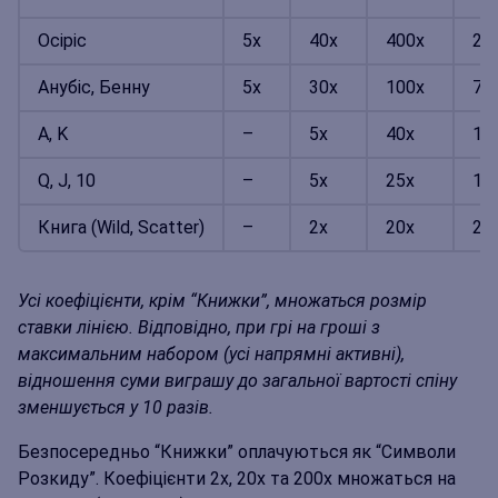
Осіріс
5x
40x
400x
20
Анубіс, Бенну
5x
30x
100x
75
A, K
–
5x
40x
15
Q, J, 10
–
5x
25x
10
Книга (Wild, Scatter)
–
2x
20x
20
Усі коефіцієнти, крім “Книжки”, множаться розмір
ставки лінією. Відповідно, при грі на гроші з
максимальним набором (усі напрямні активні),
відношення суми виграшу до загальної вартості спіну
зменшується у 10 разів.
Безпосередньо “Книжки” оплачуються як “Символи
Розкиду”. Коефіцієнти 2х, 20х та 200х множаться на