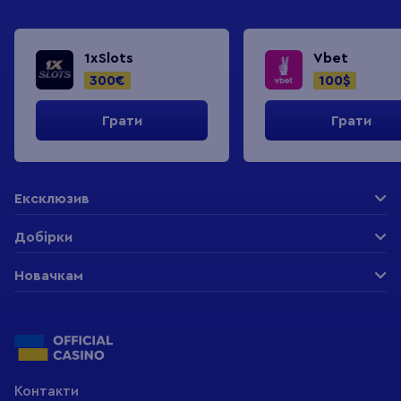
1xSlots
Vbet
300€
100$
Грати
Грати
Ексклюзив
Добірки
Казино
Слоти
Новачкам
VIP бонуси
Провайдери
Журнал
Фріспіни
Платіжні системи
Бездепозити
Питання-відповідь
Контакти