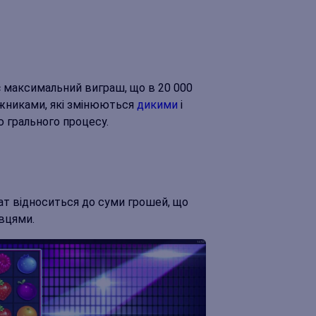
ає максимальний виграш, що в 20 000
ожниками, які змінюються
дикими
і
 грального процесу.
ат відноситься до суми грошей, що
авцями.