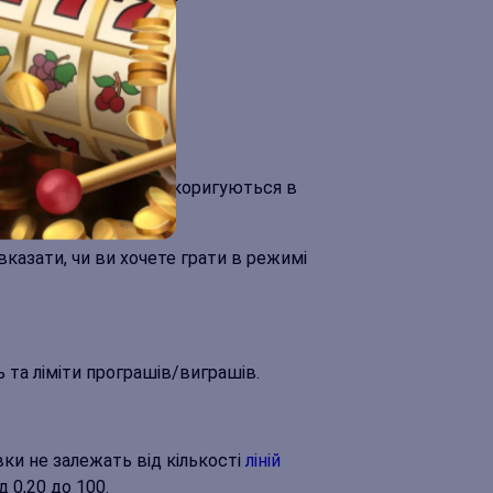
т (виграші динамічно коригуються в
казати, чи ви хочете грати в режимі
 та ліміти програшів/виграшів.
вки не залежать від кількості
ліній
 0,20 до 100.