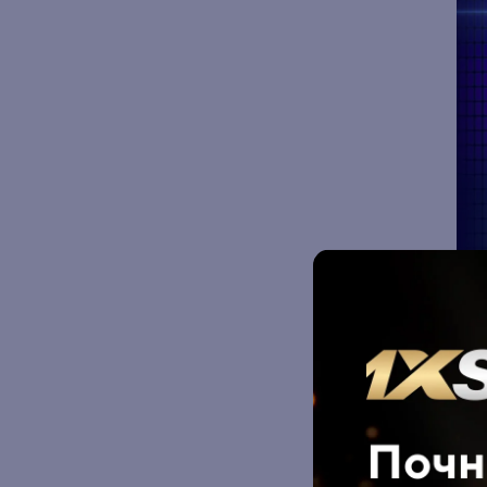
Г
Jam
Бар
Гра