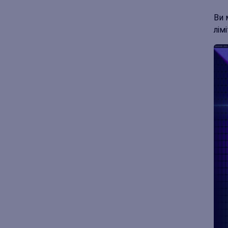
Ви 
лім