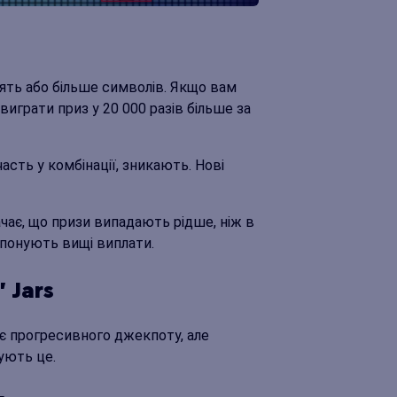
п’ять або більше символів. Якщо вам
виграти приз у 20 000 разів більше за
сть у комбінації, зникають. Нові
начає, що призи випадають рідше, ніж в
опонують вищі виплати.
 Jars
ає прогресивного джекпоту, але
ують це.