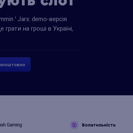
ують слот
min ' Jars: demo-версія
е грати на гроші в Україні,
езкоштовно
ush Gaming
Волатильність