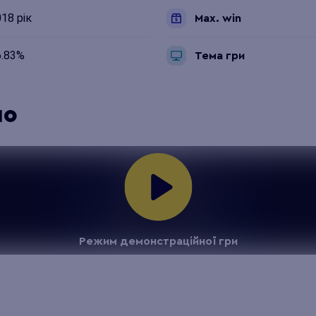
18 рік
Max. win
6.83%
Тема гри
но
Режим демонстраційної гри