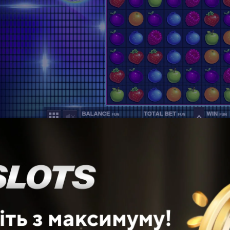
рафіка та дизайн
min ‘Jars має кумедний вигляд із набором барабанів 8×8, 
абани розташовані на тлі блискучої диско-кулі, а при обер
 виглядає смішно і захоплююче, і вам захочеться покрутити