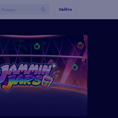
Увійти