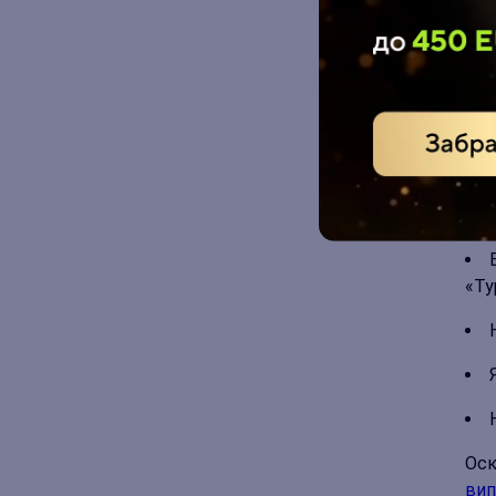
щоб
Я
П’я
зал
«Ту
Оск
вип